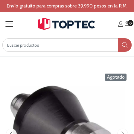
Envío gratuito para compras sobre 39.990 pesos en la R.M.
0
Agotado