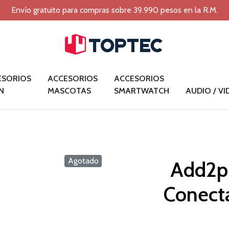
Envío gratuito para compras sobre 39.990 pesos en la R.M.
ESORIOS
ACCESORIOS
ACCESORIOS
N
MASCOTAS
SMARTWATCH
AUDIO / V
Agotado
Add2ps
Conecta