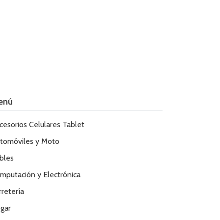
enú
cesorios Celulares Tablet
tomóviles y Moto
bles
mputación y Electrónica
rretería
gar