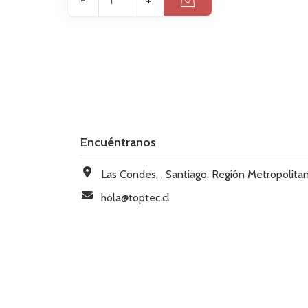
Encuéntranos
Las Condes, , Santiago, Región Metropolitana, Chi
hola@toptec.cl