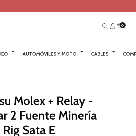
0
IDEO
AUTOMÓVILES Y MOTO
CABLES
COMP
u Molex + Relay -
r 2 Fuente Minería
Rig Sata E