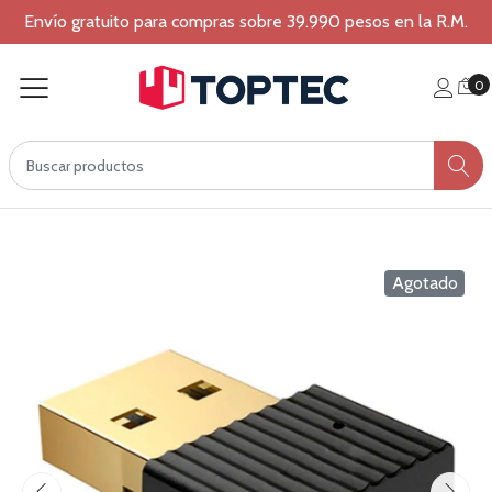
Envío gratuito para compras sobre 39.990 pesos en la R.M.
0
Agotado