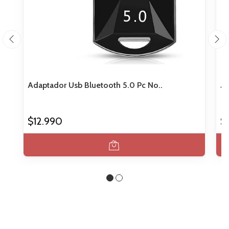
Adaptador Usb Bluetooth 5.0 Pc No..
Ad
$12.990
$