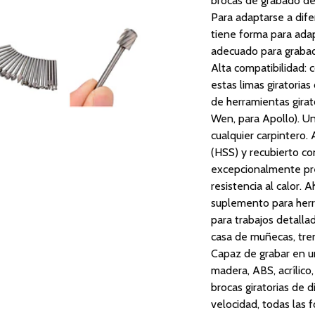
brocas de grabado de 
Para adaptarse a dife
tiene forma para adap
adecuado para grabado
Alta compatibilidad: c
estas limas giratoria
de herramientas gira
Wen, para Apollo). Una
cualquier carpintero. 
(HSS) y recubierto con
excepcionalmente prec
resistencia al calor. 
suplemento para herr
para trabajos detalla
casa de muñecas, tren
Capaz de grabar en u
madera, ABS, acrílico
brocas giratorias de 
velocidad, todas las fo