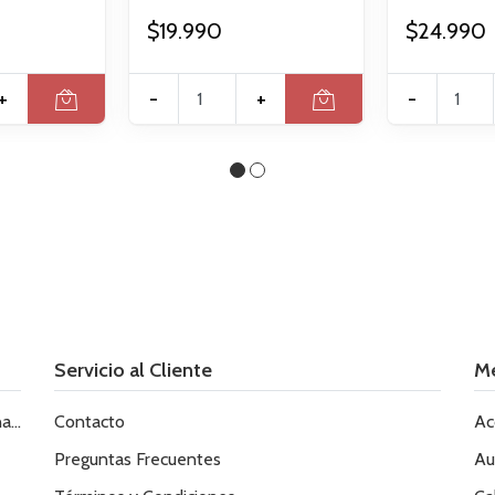
$19.990
$24.990
+
-
+
-
Servicio al Cliente
M
le
Contacto
Ac
Preguntas Frecuentes
Au