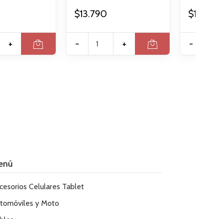
$13.790
$14.24
+
-
+
-
enú
cesorios Celulares Tablet
tomóviles y Moto