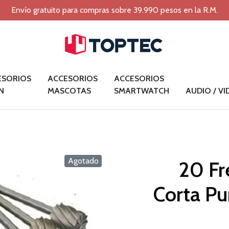
Envío gratuito para compras sobre 39.990 pesos en la R.M.
ESORIOS
ACCESORIOS
ACCESORIOS
N
MASCOTAS
SMARTWATCH
AUDIO / V
Agotado
20 Fr
Corta Pu