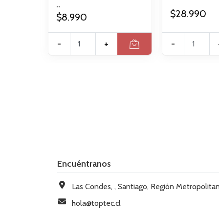
..
$28.990
$8.990
-
+
-
Encuéntranos
Las Condes, , Santiago, Región Metropolitana, Chi
hola@toptec.cl