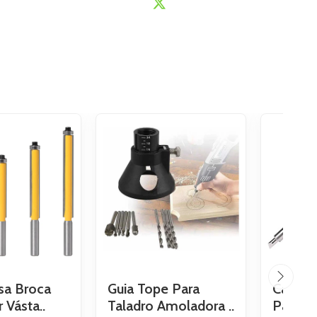
sa Broca
Guia Tope Para
Cautín
 Vásta..
Taladro Amoladora ..
Para Ma