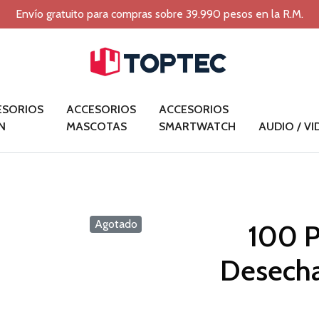
Envío gratuito para compras sobre 39.990 pesos en la R.M.
ESORIOS
ACCESORIOS
ACCESORIOS
N
MASCOTAS
SMARTWATCH
AUDIO / V
Agotado
100 P
Desecha