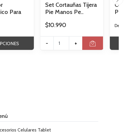
r
Set Cortauñas Tijera
Cordon
co Para
Pie Manos Pe..
Para Zap
$10.990
$4
Desde
-
+
PCIONES
VER
enú
cesorios Celulares Tablet