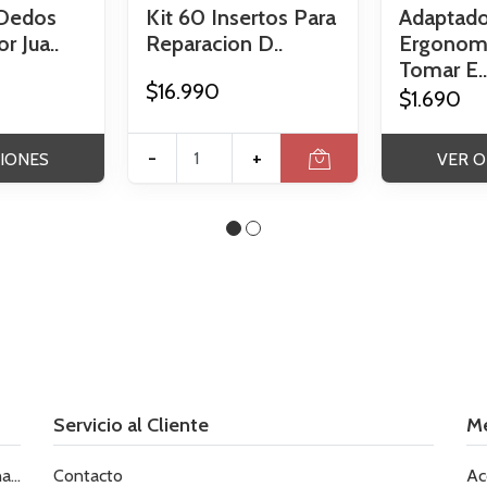
 Dedos
Kit 60 Insertos Para
Adaptado
r Jua..
Reparacion D..
Ergonomi
Tomar E..
$16.990
$1.690
-
+
IONES
VER O
Servicio al Cliente
M
le
Contacto
Ac