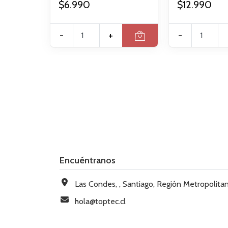
$6.990
$12.990
-
+
-
Encuéntranos
Las Condes, , Santiago, Región Metropolitana, Chi
hola@toptec.cl