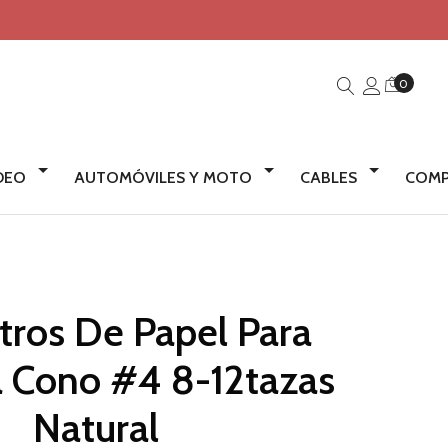
0
IDEO
AUTOMÓVILES Y MOTO
CABLES
COMP
ltros De Papel Para
a Cono #4 8-12tazas
Natural