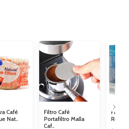
ara Café
Filtro Café
Filtro 
ue Nat..
Portafiltro Malla
Repuest
Caf..