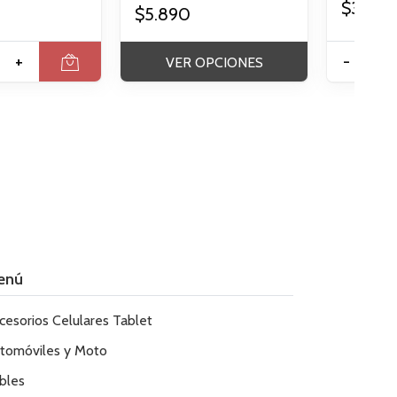
$35.74
$5.890
+
-
VER OPCIONES
enú
cesorios Celulares Tablet
tomóviles y Moto
bles